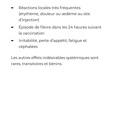
Réactions locales très fréquentes
(érythème, douleur ou œdème au site
d’injection)
Épisode de fièvre dans les 24 heures suivant
la vaccination
Irritabilité, perte d’appétit, fatigue et
céphalées
Les autres effets indésirables systémiques sont
rares, transitoires et bénins.
Objectifs du Programme de
vaccination de la FW-B